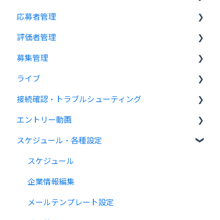
応募者管理
ログイン
評価者管理
選考開始前の準備
応募者管理画面の構成
募集管理
サポート
応募者の登録
評価者権限
ライブ
マイページ
メール
評価者情報の登録・編集・削除
募集の作成
接続確認・トラブルシューティング
評価・ステータス
よくある質問
よくある質問
応募者への案内
エントリー動画
面談担当者への案内
接続チェックの事前確認
スケジュール・各種設定
ライブ面談の仕様
ライブ実施状況の確認
エントリー動画の設定
ライブ画面構成と機能
トラブルシューティング
質問の設定
スケジュール
ライブ面談の追加機能
開始・終了メッセージビデオの設定
企業情報編集
ライブ面談のオプション機能
募集案内後の設定
メールテンプレート設定